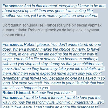
Francesca:
And in that moment, everything I knew to be true
about myself up until then was gone. I was acting like
another woman, yet I was more myself than ever before
.
Dört günün sonunda ise Francesca yine bir seçim yapmak
durumundadır: Robert'le gitmek ya da kalıp eski hayatına
devam etmek.
Francesca
:
Robert, please. You don't understand, no-one
does. When a woman makes the choice to marry, to have
children; in one way her life begins but in another way it
stops. You build a life of details. You become a mother, a
wife and you stop and stay steady so that your children can
move. And when they leave they take your life of details with
them. And then you're expected move again only you don't
remember what moves you because no-one has asked in so
long. Not even yourself. You never in your life think that love
like this can happen to you.
Robert Kincaid
:
But now that you have it...
Francesca
:
I want to keep it forever. I want to love you the
way I do now the rest of my life. Don't you understand... we'll
lose it if we leave. I can't make an entire life disappear to