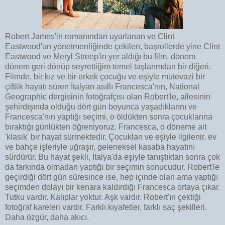
Robert James'in romanından uyarlanan ve Clint
Eastwood'un yönetmenliğinde çekilen, başrollerde yine Clint
Eastwood ve Meryl Streep'in yer aldığı bu film, dönem
dönem geri dönüp seyrettiğim temel taşlarımdan bir diğeri.
Filmde, bir kız ve bir erkek çocuğu ve eşiyle mütevazi bir
çiftlik hayatı süren İtalyan asıllı Francesca'nın, National
Geographic dergisinin fotoğrafçısı olan Robert'le, ailesinin
şehirdışında olduğu dört gün boyunca yaşadıklarını ve
Francesca'nın yaptığı seçimi, o öldükten sonra çocuklarına
bıraktığı günlükten öğreniyoruz. Francesca, o döneme ait
'klasik' bir hayat sürmektedir. Çocukları ve eşiyle ilgilenir, ev
ve bahçe işleriyle uğraşır, geleneksel kasaba hayatını
sürdürür. Bu hayat şekli, İtalya'da eşiyle tanıştıktan sonra çok
da farkında olmadan yaptığı bir seçimin sonucudur. Robert'le
geçirdiği dört gün süresince ise, hep içinde olan ama yaptığı
seçimden dolayı bir kenara kaldırdığı Francesca ortaya çıkar.
Tutku vardır. Kalıplar yoktur. Aşk vardır. Robert'ın çektiği
fotoğraf kareleri vardır. Farklı kıyafetler, farklı saç şekilleri.
Daha özgür, daha akıcı.