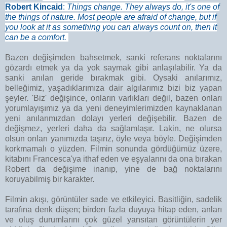
Robert Kincaid
:
Things change. They always do, it's one of
the things of nature. Most people are afraid of change, but if
you look at it as something you can always count on, then it
can be a comfort.
Bazen değişimden bahsetmek, sanki referans noktalarını
gözardı etmek ya da yok saymak gibi anlaşılabilir. Ya da
sanki anıları geride bırakmak gibi. Oysaki anılarımız,
belleğimiz, yaşadıklarımıza dair algılarımız bizi biz yapan
şeyler. 'Biz' değişince, onların varlıkları değil, bazen onları
yorumlayışımız ya da yeni deneyimlerimizden kaynaklanan
yeni anılarımızdan dolayı yerleri değişebilir. Bazen de
değişmez, yerleri daha da sağlamlaşır. Lakin, ne olursa
olsun onları yanımızda taşırız, öyle veya böyle. Değişimden
korkmamalı o yüzden. Filmin sonunda gördüğümüz üzere,
kitabını Francesca'ya ithaf eden ve eşyalarını da ona bırakan
Robert da değişime inanıp, yine de bağ noktalarını
koruyabilmiş bir karakter.
Filmin akışı, görüntüler sade ve etkileyici. Basitliğin, sadelik
tarafına denk düşen; birden fazla duyuya hitap eden, anları
ve oluş durumlarını çok güzel yansıtan görüntülerin yer