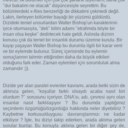
"dur bakalım ne olacak" düşüncesiyle seyrettim. Bu
bölümlerdeki x-files benzerliği de dikkatimi çekmedi değil.
Lakin, ilerleyen bölümler bayağı bir yüzümü güldürdü.
Dizideki temel unsurlardan Walter Bishop'un karakterinin
iyice oturmasıyla, "deli" bilim adamı "etrafımda böyle bir
insan olsa keşke" dedirtecek hale geldi. Aslında dizinin
konusu çok da temel bir insanlık durumu üzerine kurulu. Bir
kayıp yaşayan Walter Bishop bu durumla ilgili bir karar verir
ve bir eylemde bulunur. Süreç içerisinde bu eylemin
sonuçlarının tahmin ettiğinden daha da büyük etkileri
olduğunu fark eder. Zaman eylemleri için sorumluluk alma
zamanıdır ;)).
Dizide yer alan paralel evrenler kavramı, arada belki sizin de
aklınıza gelen, "koşullar farklı olsaydı acaba nasıl biri
olurdum ?" sorusunu içeriyor. DNA'sı, adı, çevresi aynı olan
insanlar nasıl farklılaşıyor ? Bu durumda yaptığımız
seçimlerin özgürlüğü/özgünlüğü hakkında neler diyebiliriz ?
Kaybetme korkusu/duygusu davranışlarımızı ne kadar
etkiliyor ? İşte, bu diziyi takip ederken, arada aklıma gelen
sorular bunlar. Bu konuyla aklıma gelen bir diğer şey de,