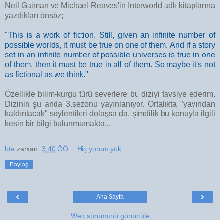
Neil Gaiman ve Michael Reaves'in Interworld adlı kitaplarına
yazdıkları önsöz;
"This is a work of fiction. Still, given an infinite number of
possible worlds, it must be true on one of them. And if a story
set in an infinite number of possible universes is true in one
of them, then it must be true in all of them. So maybe it's not
as fictional as we think."
Özellikle bilim-kurgu türü severlere bu diziyi tavsiye ederim.
Dizinin şu anda 3.sezonu yayınlanıyor. Ortalıkta "yayından
kaldırılacak" söylentileri dolaşsa da, şimdilik bu konuyla ilgili
kesin bir bilgi bulunmamakta...
bta
zaman:
3:40 ÖÖ
Hiç yorum yok:
Paylaş
‹
›
Ana Sayfa
Web sürümünü görüntüle