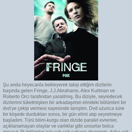
Şu anda heyecanla bekleyerek takip ettiğim dizilerin
başında gelen Fringe, J.J.Abrahams, Alex Kurtman ve
Roberto Orci tarafından yaratılmış. Bu diziyle, seyredecek
dizilerimi tüketmişken bir arkadaşımın elindeki bölümleri bir
dvd'ye çekip vermesi sayesinde tanıştım. Dvd uzunca süre
bir köşede durduktan sonra, bir gün elimi atıp seyretmeye
başladım. Türü bilim-kurgu olan dizide paralel evrenler,
açıklanamayan olaylar ve varlıklar gibi unsurlar bolca
mevcut. İlk bölümler için çok çok şahane diyemem, daha çok