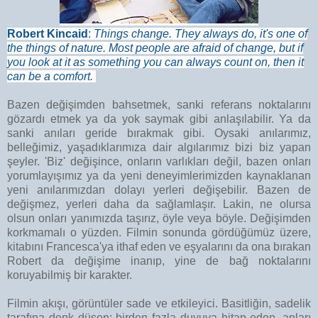
Robert Kincaid
:
Things change. They always do, it's one of
the things of nature. Most people are afraid of change, but if
you look at it as something you can always count on, then it
can be a comfort.
Bazen değişimden bahsetmek, sanki referans noktalarını
gözardı etmek ya da yok saymak gibi anlaşılabilir. Ya da
sanki anıları geride bırakmak gibi. Oysaki anılarımız,
belleğimiz, yaşadıklarımıza dair algılarımız bizi biz yapan
şeyler. 'Biz' değişince, onların varlıkları değil, bazen onları
yorumlayışımız ya da yeni deneyimlerimizden kaynaklanan
yeni anılarımızdan dolayı yerleri değişebilir. Bazen de
değişmez, yerleri daha da sağlamlaşır. Lakin, ne olursa
olsun onları yanımızda taşırız, öyle veya böyle. Değişimden
korkmamalı o yüzden. Filmin sonunda gördüğümüz üzere,
kitabını Francesca'ya ithaf eden ve eşyalarını da ona bırakan
Robert da değişime inanıp, yine de bağ noktalarını
koruyabilmiş bir karakter.
Filmin akışı, görüntüler sade ve etkileyici. Basitliğin, sadelik
tarafına denk düşen; birden fazla duyuya hitap eden, anları