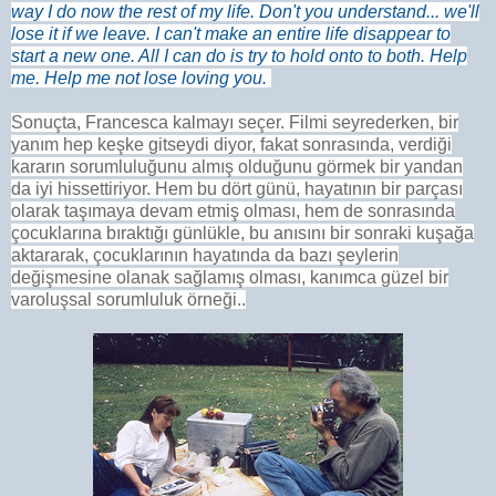
way I do now the rest of my life. Don't you understand... we'll
lose it if we leave. I can't make an entire life disappear to
start a new one. All I can do is try to hold onto to both. Help
me. Help me not lose loving you.
Sonuçta, Francesca kalmayı seçer. Filmi seyrederken, bir
yanım hep keşke gitseydi diyor, fakat sonrasında, verdiği
kararın sorumluluğunu almış olduğunu görmek bir yandan
da iyi hissettiriyor. Hem bu dört günü, hayatının bir parçası
olarak taşımaya devam etmiş olması, hem de sonrasında
çocuklarına bıraktığı günlükle, bu anısını bir sonraki kuşağa
aktararak, çocuklarının hayatında da bazı şeylerin
değişmesine olanak sağlamış olması, kanımca güzel bir
varoluşsal sorumluluk örneği..