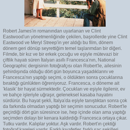
Robert James'in romanından uyarlanan ve Clint
Eastwood'un yönetmenliğinde çekilen, başrollerde yine Clint
Eastwood ve Meryl Streep'in yer aldığı bu film, dönem
dönem geri dönüp seyrettiğim temel taşlarımdan bir diğeri.
Filmde, bir kız ve bir erkek çocuğu ve eşiyle mütevazi bir
çiftlik hayatı süren İtalyan asıllı Francesca'nın, National
Geographic dergisinin fotoğrafçısı olan Robert'le, ailesinin
şehirdışında olduğu dört gün boyunca yaşadıklarını ve
Francesca'nın yaptığı seçimi, o öldükten sonra çocuklarına
bıraktığı günlükten öğreniyoruz. Francesca, o döneme ait
'klasik' bir hayat sürmektedir. Çocukları ve eşiyle ilgilenir, ev
ve bahçe işleriyle uğraşır, geleneksel kasaba hayatını
sürdürür. Bu hayat şekli, İtalya'da eşiyle tanıştıktan sonra çok
da farkında olmadan yaptığı bir seçimin sonucudur. Robert'le
geçirdiği dört gün süresince ise, hep içinde olan ama yaptığı
seçimden dolayı bir kenara kaldırdığı Francesca ortaya çıkar.
Tutku vardır. Kalıplar yoktur. Aşk vardır. Robert'ın çektiği
fotoğraf kareleri vardır. Farklı kıyafetler, farklı saç şekilleri.