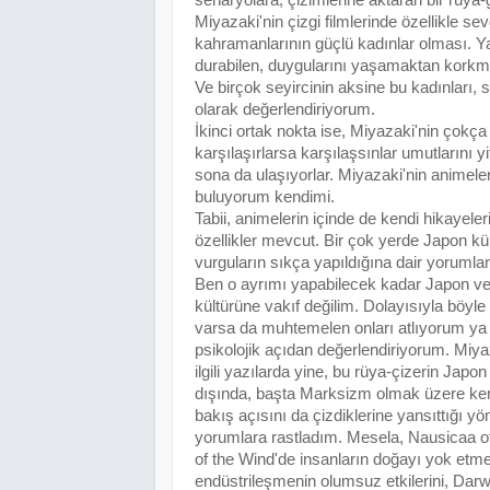
Miyazaki'nin çizgi filmlerinde özellikle se
kahramanlarının güçlü kadınlar olması. Y
durabilen, duygularını yaşamaktan korkm
Ve birçok seyircinin aksine bu kadınları, s
olarak değerlendiriyorum.
İkinci ortak nokta ise, Miyazaki'nin çokça
karşılaşırlarsa karşılaşsınlar umutlarını y
sona da ulaşıyorlar. Miyazaki'nin animeler
buluyorum kendimi.
Tabii, animelerin içinde de kendi hikayeleri
özellikler mevcut. Bir çok yerde Japon kü
vurguların sıkça yapıldığına dair yoruml
Ben o ayrımı yapabilecek kadar Japon v
kültürüne vakıf değilim. Dolayısıyla böyle
varsa da muhtemelen onları atlıyorum ya
psikolojik açıdan değerlendiriyorum. Miya
ilgili yazılarda yine, bu rüya-çizerin Japon
dışında, başta Marksizm olmak üzere ke
bakış açısını da çizdiklerine yansıttığı y
yorumlara rastladım. Mesela, Nausicaa of
of the Wind'de insanların doğayı yok etm
endüstrileşmenin olumsuz etkilerini, Dar