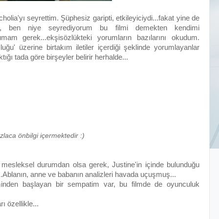
olia'yı seyrettim. Şüphesiz garipti, etkileyiciydi...fakat yine de
e, ben niye seyrediyorum bu filmi demekten kendimi
mam gerek...ekşisözlükteki yorumların bazılarını okudum.
ğu' üzerine birtakım iletiler içerdiği şeklinde yorumlayanlar
ığı tada göre birşeyler belirir herhalde...
zlaca önbilgi içermektedir :)
ı, mesleksel durumdan olsa gerek, Justine'in içinde bulunduğu
Ablanın, anne ve babanın analizleri havada uçuşmuş...
minden başlayan bir sempatim var, bu filmde de oyunculuk
 özellikle...