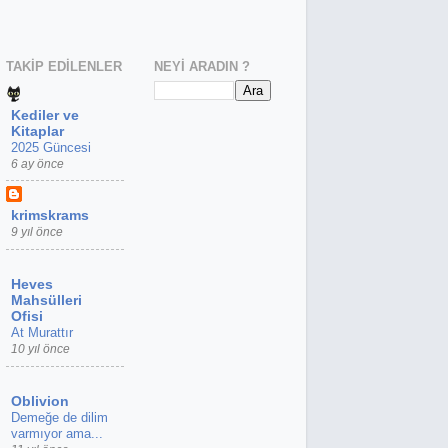
TAKIP EDILENLER
NEYI ARADIN ?
Kediler ve
Kitaplar
2025 Güncesi
6 ay önce
krimskrams
9 yıl önce
Heves
Mahsülleri
Ofisi
At Murattır
10 yıl önce
Oblivion
Demeğe de dilim
varmıyor ama...