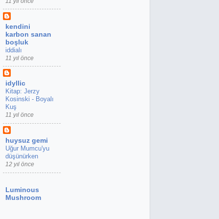
11 yıl önce
kendini
karbon sanan
boşluk
iddialı
11 yıl önce
idyllic
Kitap: Jerzy
Kosinski - Boyalı
Kuş
11 yıl önce
huysuz gemi
Uğur Mumcu'yu
düşünürken
12 yıl önce
Luminous
Mushroom