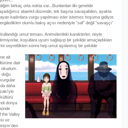
vdiğim birkaç orta nokta var...Bunlardan ilki genelde
aşadığımız ataerkil düzende, tek başına savaşabilen, ayakta
ayan kadınlara vurgu yapılması ister istemez hoşuma gidiyor.
ergiledikleri olumlu bakış açısı nedeniyle "saf" değil "savaşçı"
 kullandığı umut teması. Animelerdeki karakterler, neyle
itirmiyorlar, koşullara uyum sağlayıp bir şekilde amaçladıkları
ini seyrettikten sonra hep umut aşılanmış bir şekilde
ne ait
ltürüne dair
ar okudum.
e doğu
 vurgular
 da daha
zaki'yle
 kültürü
ndi dünya
önünde
 the Valley
esi ve
winizm'den