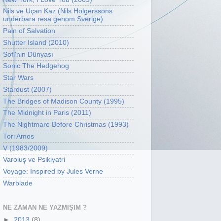
Nils ve Uçan Kaz (Nils Holgerssons
underbara resa genom Sverige)
Pain of Salvation
Shutter Island (2010)
Sofi'nin Dünyası
Sonic The Hedgehog
Star Wars
Stardust (2007)
The Bridges of Madison County (1995)
The Midnight in Paris (2011)
The Nightmare Before Christmas (1993)
Tori Amos
V (1983/2009)
Varoluş ve Psikiyatri
Voyage: Inspired by Jules Verne
Warblade
NE ZAMAN NE YAZMIŞIM ?
►
2013
(8)