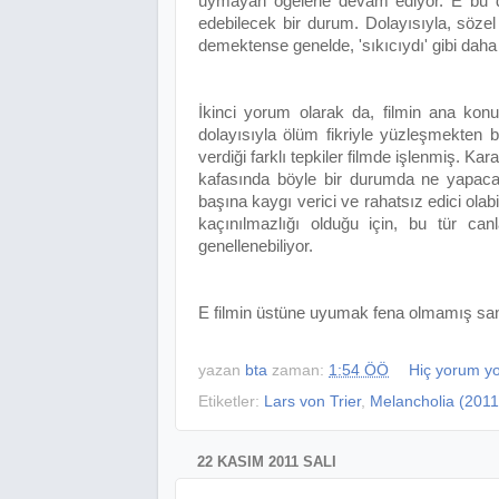
uymayan öğelerle devam ediyor. E bu da,
edebilecek bir durum. Dolayısıyla, söze
demektense genelde, 'sıkıcıydı' gibi daha üst
İkinci yorum olarak da, filmin ana ko
dolayısıyla ölüm fikriyle yüzleşmekten b
verdiği farklı tepkiler filmde işlenmiş. Ka
kafasında böyle bir durumda ne yapacağ
başına kaygı verici ve rahatsız edici olab
kaçınılmazlığı olduğu için, bu tür can
genellenebiliyor.
E filmin üstüne uyumak fena olmamış sank
yazan
bta
zaman:
1:54 ÖÖ
Hiç yorum y
Etiketler:
Lars von Trier
,
Melancholia (2011
22 KASIM 2011 SALI