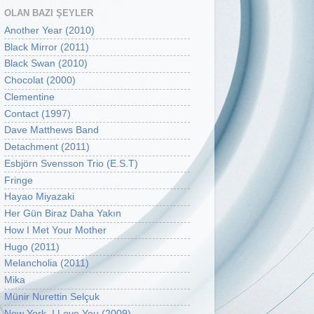
OLAN BAZI ŞEYLER
Another Year (2010)
Black Mirror (2011)
Black Swan (2010)
Chocolat (2000)
Clementine
Contact (1997)
Dave Matthews Band
Detachment (2011)
Esbjörn Svensson Trio (E.S.T)
Fringe
Hayao Miyazaki
Her Gün Biraz Daha Yakın
How I Met Your Mother
Hugo (2011)
Melancholia (2011)
Mika
Münir Nurettin Selçuk
New York, I Love You (2009)