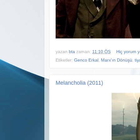
yazan
bta
zaman:
11:10 ÖS
Hiç yorum 
Etiketler:
Genco Erkal
,
Marx'ın Dönüşü
,
tiy
Melancholia (2011)