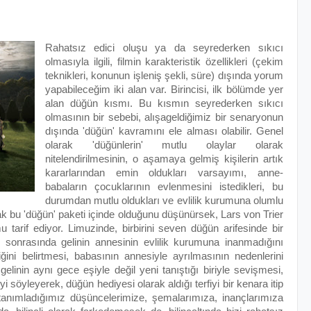
Rahatsız edici oluşu ya da seyrederken sıkıcı
olmasıyla ilgili, filmin karakteristik özellikleri (çekim
teknikleri, konunun işleniş şekli, süre) dışında yorum
yapabileceğim iki alan var. Birincisi, ilk bölümde yer
alan düğün kısmı. Bu kısmın seyrederken sıkıcı
olmasının bir sebebi, alışageldiğimiz bir senaryonun
dışında 'düğün' kavramını ele alması olabilir. Genel
olarak 'düğünlerin' mutlu olaylar olarak
nitelendirilmesinin, o aşamaya gelmiş kişilerin artık
kararlarından emin oldukları varsayımı, anne-
babaların çocuklarının evlenmesini istedikleri, bu
durumdan mutlu oldukları ve evlilik kurumuna olumlu
k bu 'düğün' paketi içinde olduğunu düşünürsek, Lars von Trier
 tarif ediyor. Limuzinde, birbirini seven düğün arifesinde bir
lm, sonrasında gelinin annesinin evlilik kurumuna inanmadığını
ğini belirtmesi, babasının annesiyle ayrılmasının nedenlerini
linin aynı gece eşiyle değil yeni tanıştığı biriyle sevişmesi,
söyleyerek, düğün hediyesi olarak aldığı terfiyi bir kenara itip
k tanımladığımız düşüncelerimize, şemalarımıza, inançlarımıza