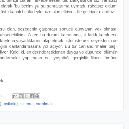
 bilinçli olarak farkedemesek de, bilinçaltında bizi rahatsız
l olarak 'bu benim şu şu şemalarıma uymadı, rahatsız oldum'
ü kapalı bir ifadeyle bize olan etkisini dile getiriyor olabiliriz...
nusu olan, gezegenin çarpması sonucu dünyanın yok olması,
ahsedebilirim. Zaten bu durum karşısında, 4 farklı karakterin
rakterlerin yaşadıklarını takip etmek, ister istemez seyredenin de
ını canlandırmasına yol açıyor. Bu tür canlandırmalar başlı
iliyor. Kaldı ki, en derinde tetiklenen duygu ve düşünce, ölümün
landırmalar yapılmasa da, yaşattığı gerginlik filmin tümüne
i...
ok:
)
,
psikoloji
,
sinema
,
varolmak