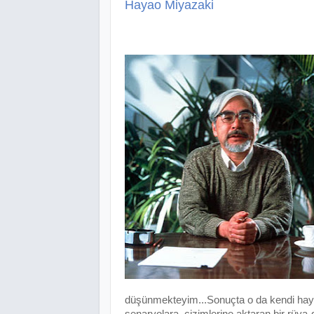
Hayao Miyazaki
düşünmekteyim...Sonuçta o da kendi haya
senaryolara, çizimlerine aktaran bir rüya-