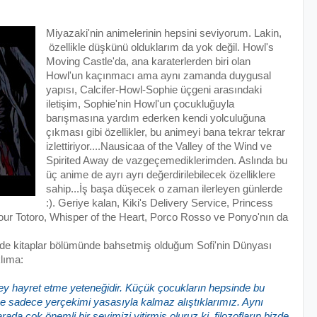
Miyazaki'nin animelerinin hepsini seviyorum. Lakin,
özellikle düşkünü olduklarım da yok değil. Howl's
Moving Castle'da, ana karaterlerden biri olan
Howl'un kaçınmacı ama aynı zamanda duygusal
yapısı, Calcifer-Howl-Sophie üçgeni arasındaki
iletişim, Sophie'nin Howl'un çocukluğuyla
barışmasına yardım ederken kendi yolculuğuna
çıkması gibi özellikler, bu animeyi bana tekrar tekrar
izlettiriyor....Nausicaa of the Valley of the Wind ve
Spirited Away de vazgeçemediklerimden. Aslında bu
üç anime de ayrı ayrı değerdirilebilecek özelliklere
sahip...İş başa düşecek o zaman ilerleyen günlerde
:). Geriye kalan, Kiki's Delivery Service, Princess
ur Totoro, Whisper of the Heart, Porco Rosso ve Ponyo'nın da
e de kitaplar bölümünde bahsetmiş olduğum Sofi'nin Dünyası
klıma:
k şey hayret etme yeteneğidir. Küçük çocukların hepsinde bu
kçe sadece yerçekimi yasasıyla kalmaz alıştıklarımız. Aynı
ada çok önemli bir şeyimizi yitirmiş oluruz ki, filozofların bizde