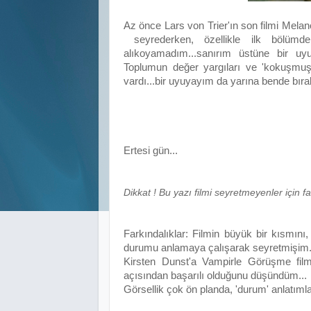
Az önce Lars von Trier'ın son filmi Melanch
seyrederken, özellikle ilk bölümd
alıkoyamadım...sanırım üstüne bir uyu
Toplumun değer yargıları ve 'kokuşmuşlu
vardı...bir uyuyayım da yarına bende bırakt
Ertesi gün...
Dikkat ! Bu yazı filmi seyretmeyenler için fa
Farkındalıklar: Filmin büyük bir kısmın
durumu anlamaya çalışarak seyretmişim..
Kirsten Dunst'a Vampirle Görüşme fil
açısından başarılı olduğunu düşündüm...
Görsellik çok ön planda, 'durum' anlatımları