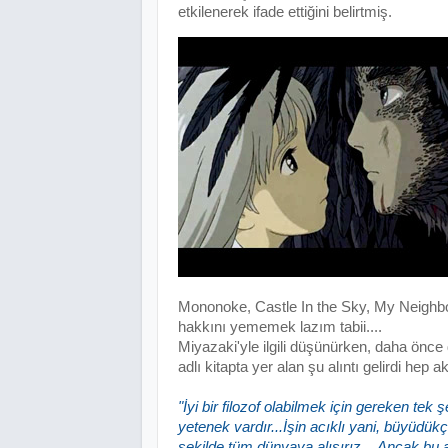
etkilenerek ifade ettiğini belirtmiş.
Mononoke, Castle In the Sky, My Neighbo
hakkını yememek lazım tabii....
Miyazaki'yle ilgili düşünürken, daha önc
adlı kitapta yer alan şu alıntı gelirdi hep a
"İyi bir filozof olabilmek için gereken te
yetenek vardır.
.
.İşin acıklı yani, büyüdü
şekilde tüm dünyaya alışırız....Ancak bu ar