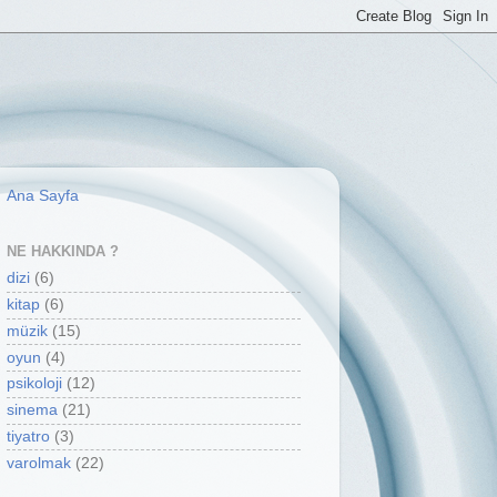
Ana Sayfa
NE HAKKINDA ?
dizi
(6)
kitap
(6)
müzik
(15)
oyun
(4)
psikoloji
(12)
sinema
(21)
tiyatro
(3)
varolmak
(22)