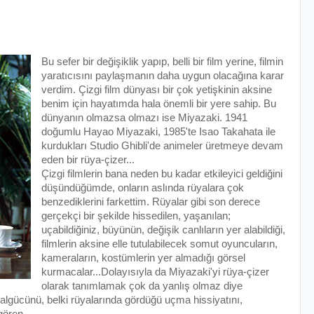
Bu sefer bir değişiklik yapıp, belli bir film yerine, filmin
yaratıcısını paylaşmanın daha uygun olacağına karar
verdim. Çizgi film dünyası bir çok yetişkinin aksine
benim için hayatımda hala önemli bir yere sahip. Bu
dünyanın olmazsa olmazı ise Miyazaki. 1941
doğumlu Hayao Miyazaki, 1985'te Isao Takahata ile
kurdukları Studio Ghibli'de animeler üretmeye devam
eden bir rüya-çizer...
Çizgi filmlerin bana neden bu kadar etkileyici geldiğini
düşündüğümde, onların aslında rüyalara çok
benzediklerini farkettim. Rüyalar gibi son derece
gerçekçi bir şekilde hissedilen, yaşanılan;
uçabildiğiniz, büyünün, değişik canlıların yer alabildiği,
filmlerin aksine elle tutulabilecek somut oyuncuların,
kameraların, kostümlerin yer almadığı görsel
kurmacalar...Dolayısıyla da Miyazaki'yi rüya-çizer
olarak tanımlamak çok da yanlış olmaz diye
lgücünü, belki rüyalarında gördüğü uçma hissiyatını,
gören...