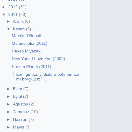
►
2012
(31)
▼
2011
(83)
►
Aralık
(6)
▼
Kasım
(6)
Marx'ın Dönüşü
Melancholia (2011)
Hayao Miyazaki
New York, I Love You (2009)
Frozen Planet (2011)
“İnsanlığımızı, yıldızlara bakmamıza
mı borçluyuz?...
►
Ekim
(7)
►
Eylül
(2)
►
Ağustos
(2)
►
Temmuz
(10)
►
Haziran
(7)
►
Mayıs
(9)