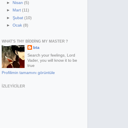
►
Nisan
(5)
►
Mart
(11)
►
Şubat
(10)
►
Ocak
(8)
WHAT'S THY BIDDING MY MASTER ?
bta
Search your feelings, Lord
Vader, you will know it to be
true
Profilimin tamamını görüntüle
IZLEYICILER