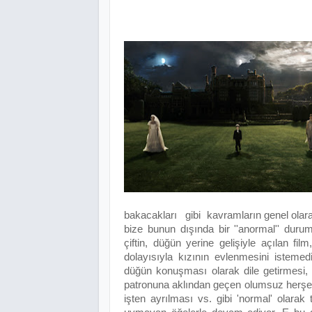
bakacakları gibi kavramların genel olara
bize bunun dışında bir ''anormal'' durumu
çiftin, düğün yerine gelişiyle açılan fi
dolayısıyla kızının evlenmesini istemedi
düğün konuşması olarak dile getirmesi, ge
patronuna aklından geçen olumsuz herşeyi 
işten ayrılması vs. gibi 'normal' olara