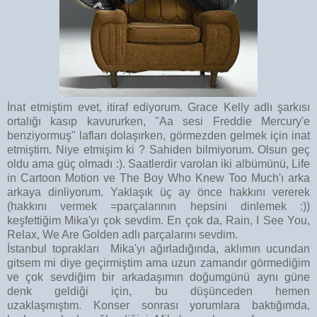
İnat etmiştim evet, itiraf ediyorum. Grace Kelly adlı şarkısı
ortalığı kasıp kavururken, "Aa sesi Freddie Mercury'e
benziyormuş" lafları dolaşırken, görmezden gelmek için inat
etmiştim. Niye etmişim ki ? Sahiden bilmiyorum. Olsun geç
oldu ama güç olmadı :). Saatlerdir varolan iki albümünü, Life
in Cartoon Motion ve The Boy Who Knew Too Much'ı arka
arkaya dinliyorum. Yaklaşık üç ay önce hakkını vererek
(hakkını vermek =parçalarının hepsini dinlemek :))
keşfettiğim Mika'yı çok sevdim. En çok da, Rain, I See You,
Relax, We Are Golden adlı parçalarını
sevdim.
İstanbul
toprakları Mika'yı ağırladığında, aklımın ucundan
gitsem mi diye geçirmiştim ama uzun zamandır görmediğim
ve çok sevdiğim bir arkadaşımın doğumgünü aynı güne
denk geldiği için, bu düşünceden hemen
uzaklaşmıştım. Konser sonrası yorumlara baktığımda,