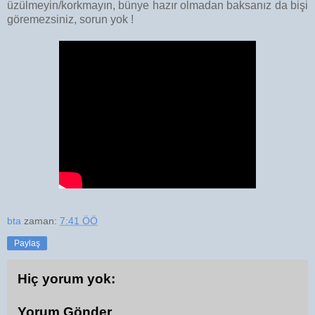
üzülmeyin/korkmayın, bünye hazır olmadan baksanız da bişi
göremezsiniz, sorun yok !
bta
zaman:
7:41 ÖÖ
Paylaş
Hiç yorum yok:
Yorum Gönder