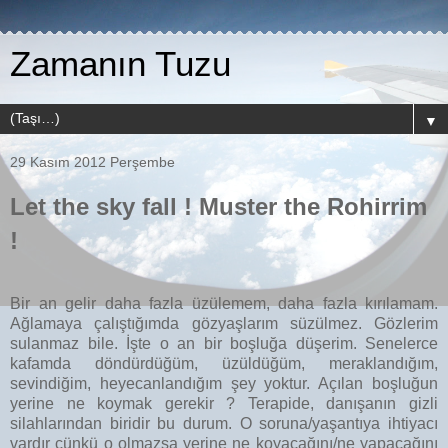
Zamanın Tuzu
▼
29 Kasım 2012 Perşembe
Let the sky fall ! Muster the Rohirrim
!
Bir an gelir daha fazla üzülemem, daha fazla kırılamam.
Ağlamaya çalıştığımda gözyaşlarım süzülmez. Gözlerim
sulanmaz bile. İşte o an bir boşluğa düşerim. Senelerce
kafamda döndürdüğüm, üzüldüğüm, meraklandığım,
sevindiğim, heyecanlandığım şey yoktur. Açılan boşluğun
yerine ne koymak gerekir ? Terapide, danışanın gizli
silahlarından biridir bu durum. O soruna/yaşantıya ihtiyacı
vardır çünkü o olmazsa yerine ne koyacağını/ne yapacağını