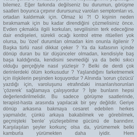
bilemez. Eğer farkında değilseniz bu durumun, görüşme
saatleri boyunca çırpınır durursunuz varolan semptomları vs.
ortadan kaldırmak için. Olmaz ki ?! O kişinin neden
bırakmamak için bu kadar direndiğini çözmelisiniz önce.
Evden çıkmakla ilgili korkuları, sevgilisinin terk edeceğine
dair endişeleri, sürekli ocağı kontrol etme ritüelleri yok
olursa, bu 'özel' durumları olmadan kim onunla ilgilenir ?
Başka türlü nasıl dikkat çeker ? Ya da kafasının içinde
dönüp duran bu tür düşünceler olmadan, kendisiyle baş
başa kaldığında, kendisini sevmediği ya da belki sıkıcı
olduğu gerçeğiyle nasıl yüzleşir ? Belki de derdi çok
derinlerdeki ölüm korkusudur ? Yaşlandığını farketmemek
için ilişkilerin peşinden koşuyordur ? Alnında 'sorun çözücü'
yazdığı için, varoluşunu etrafındaki insanları/sorunları
'çözerek' sağlamaya çalışıyordur ? İşte bunların hepsi
değerlendirilmelidir. Bu sadece görüşme saatlerinde,
terapist-hasta arasında yapılacak bir şey değildir. Geriye
dönüp arkasına bakmaya cesaret edebilen herkes
yapmalıdır, çünkü arkaya bakabilmek ve görebilmek,
geçmişteki 'benle' yüzleşebilme gücünü de barındırır.
Karşılaşılan şeyler korkunç olsa da, yürümemek belki
kamburla yürümekten daha iyidir. Hem