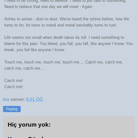
I need to be strong, need to believe. I need to put faith in something.
Need to believe that one day we will meet - Again.
Ashes to ashes - dust to dust. We've heard the ryhme before, how life
turns to tin, tin turns to metal and metal inevitably turns to rust.
Life seems too small when death takes its toll. I need something to
blame for this pain. You bleed, you fail, you fall, like anyone I know. You
break, you fail like anyone I know.
Touch me, touch me, touch me, touch me.... Catch me, catch me,
catch me, catch me....
Catch me!
Catch me!
bta
zaman:
6:01 ÖÖ
Paylaş
Hiç yorum yok: