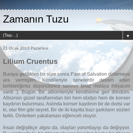
Zamanın Tuzu
▼
21 Ocak 2013 Pazartesi
Lilium Cruentus
Buraya geldikten bir süre sonra Pain of Salvation dinlemeye
ara vermiştim. Kendileriyle senelerdir devam eden
birlikteliğimiz düşünülünce sanırım biraz molaya ihtiyacım
vardı :). Bugün 'Be' albümleriyle kendilerine geri döndüm.
Albümün güzel taraflarından biri hem stüdyo hem de konser
kaydının bulunması. Aslında konser kaydının bir de dvdsi var
ki, otur film gibi seyret. Bir de iki kayıtta bazı şarkıların sözleri
farklı. Dinlerken yakalaması eğlenceli oluyor.
İnsan değiştikçe algısı da, olayları yorumlayışı da değişiyor.