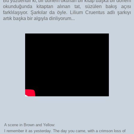
Bu yüzdendir ki, bir dönem okunan bir kitap başka bir dönem
okunduğunda kitaptan alınan tat, süzülen bakış açısı
farklılaşıyor. Şarkılar da öyle. Lilium Cruentus adlı şarkıyı
artık başka bir algıyla dinliyorum...
A scene in Brown and Yellow:
I remember it as yesterday. The day you came, with a crimson loss of